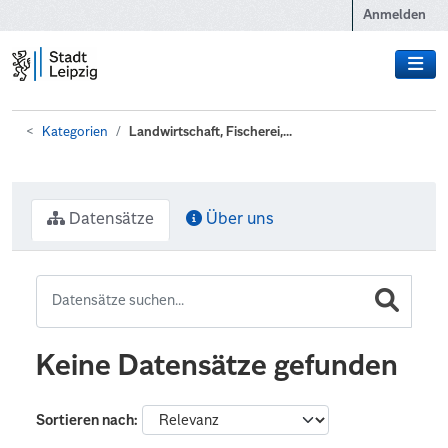
Zum Hauptinhalt wechseln
Anmelden
Kategorien
Landwirtschaft, Fischerei,...
Datensätze
Über uns
Keine Datensätze gefunden
Sortieren nach