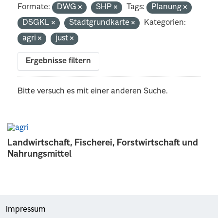
Formate:
DWG
SHP
Tags:
Planung
DSGKL
Stadtgrundkarte
Kategorien:
agri
just
Ergebnisse filtern
Bitte versuch es mit einer anderen Suche.
Landwirtschaft, Fischerei, Forstwirtschaft und
Nahrungsmittel
Impressum