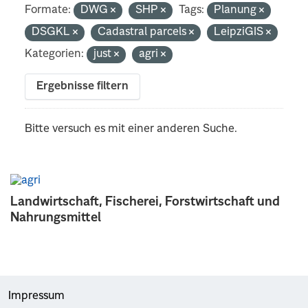
Formate:
DWG
SHP
Tags:
Planung
DSGKL
Cadastral parcels
LeipziGIS
Kategorien:
just
agri
Ergebnisse filtern
Bitte versuch es mit einer anderen Suche.
Landwirtschaft, Fischerei, Forstwirtschaft und
Nahrungsmittel
Impressum