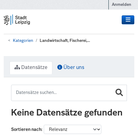
Zum Hauptinhalt wechseln
Anmelden
Kategorien
Landwirtschaft, Fischerei,...
Datensätze
Über uns
Keine Datensätze gefunden
Sortieren nach