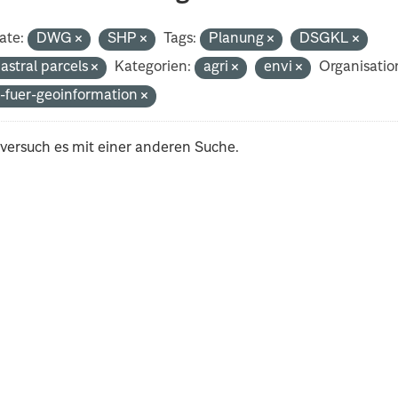
ate:
DWG
SHP
Tags:
Planung
DSGKL
astral parcels
Kategorien:
agri
envi
Organisatio
-fuer-geoinformation
 versuch es mit einer anderen Suche.