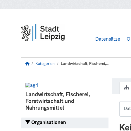
Zum Hauptinhalt wechseln
Datensätze
O
Kategorien
Landwirtschaft, Fischerei,...
Landwirtschaft, Fischerei,
Forstwirtschaft und
Nahrungsmittel
Organisationen
Ke