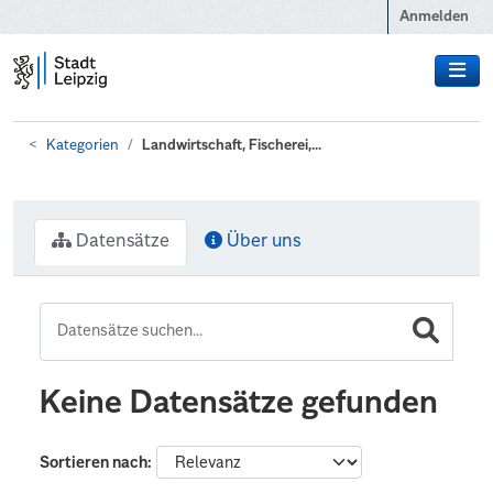
Zum Hauptinhalt wechseln
Anmelden
Kategorien
Landwirtschaft, Fischerei,...
Datensätze
Über uns
Keine Datensätze gefunden
Sortieren nach