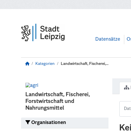
Zum Hauptinhalt wechseln
Datensätze
O
Kategorien
Landwirtschaft, Fischerei,...
Landwirtschaft, Fischerei,
Forstwirtschaft und
Nahrungsmittel
Organisationen
Ke