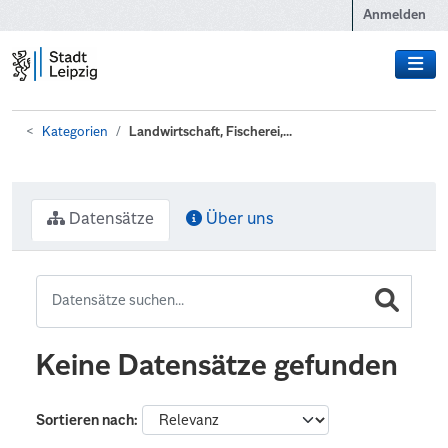
Zum Hauptinhalt wechseln
Anmelden
Kategorien
Landwirtschaft, Fischerei,...
Datensätze
Über uns
Keine Datensätze gefunden
Sortieren nach