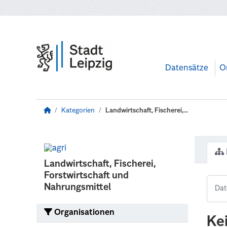
Zum Hauptinhalt wechseln
Datensätze
O
Kategorien
Landwirtschaft, Fischerei,...
Landwirtschaft, Fischerei,
Forstwirtschaft und
Nahrungsmittel
Organisationen
Ke