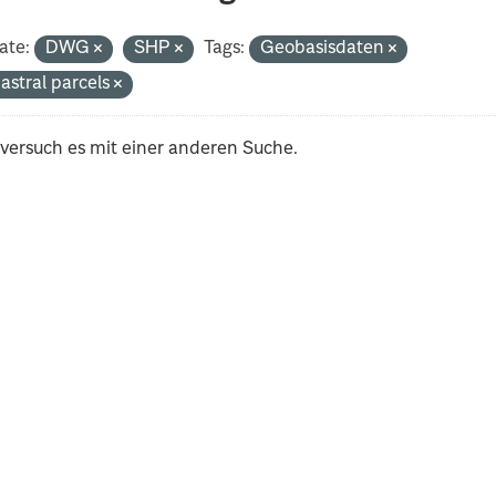
ate:
DWG
SHP
Tags:
Geobasisdaten
astral parcels
 versuch es mit einer anderen Suche.