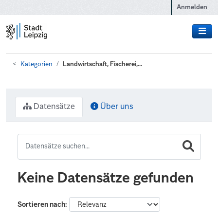
Zum Hauptinhalt wechseln
Anmelden
Kategorien
Landwirtschaft, Fischerei,...
Datensätze
Über uns
Keine Datensätze gefunden
Sortieren nach