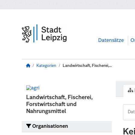
Zum Hauptinhalt wechseln
Datensätze
O
Kategorien
Landwirtschaft, Fischerei,...
Landwirtschaft, Fischerei,
Forstwirtschaft und
Nahrungsmittel
Organisationen
Ke