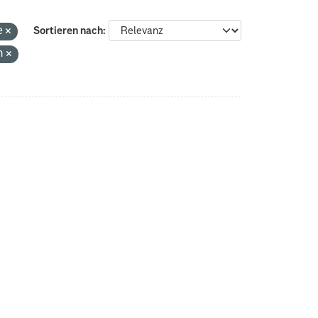
e
Sortieren nach
h