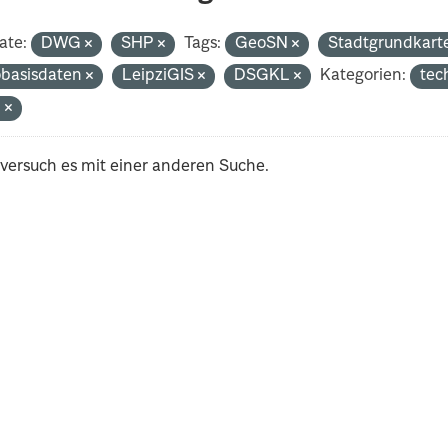
ate:
DWG
SHP
Tags:
GeoSN
Stadtgrundkart
basisdaten
LeipziGIS
DSGKL
Kategorien:
tec
n
 versuch es mit einer anderen Suche.