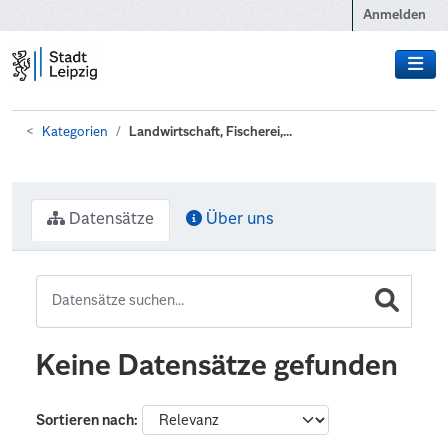
Zum Hauptinhalt wechseln
Anmelden
Kategorien
Landwirtschaft, Fischerei,...
Datensätze
Über uns
Keine Datensätze gefunden
Sortieren nach