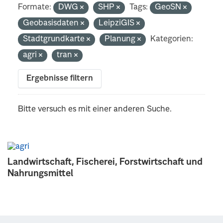
Formate:
DWG
SHP
Tags:
GeoSN
Geobasisdaten
LeipziGIS
Stadtgrundkarte
Planung
Kategorien:
agri
tran
Ergebnisse filtern
Bitte versuch es mit einer anderen Suche.
Landwirtschaft, Fischerei, Forstwirtschaft und
Nahrungsmittel