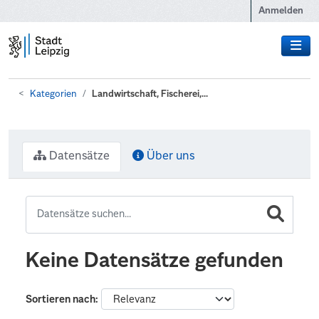
Zum Hauptinhalt wechseln
Anmelden
Kategorien
Landwirtschaft, Fischerei,...
Datensätze
Über uns
Keine Datensätze gefunden
Sortieren nach