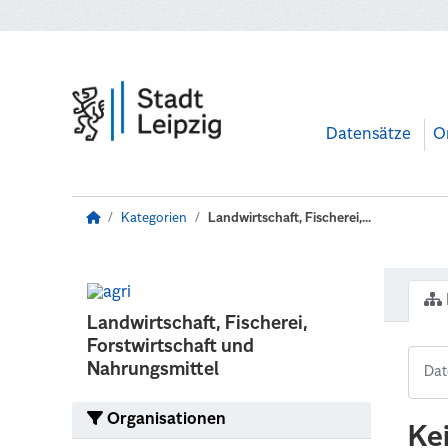
Zum Hauptinhalt wechseln
Datensätze
O
Kategorien
Landwirtschaft, Fischerei,...
Landwirtschaft, Fischerei,
Forstwirtschaft und
Nahrungsmittel
Organisationen
Ke