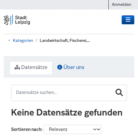
Zum Hauptinhalt wechseln
Anmelden
Kategorien
Landwirtschaft, Fischerei,...
Datensätze
Über uns
Keine Datensätze gefunden
Sortieren nach