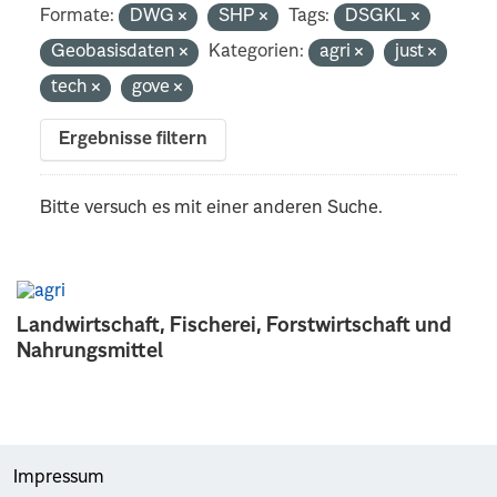
Formate:
DWG
SHP
Tags:
DSGKL
Geobasisdaten
Kategorien:
agri
just
tech
gove
Ergebnisse filtern
Bitte versuch es mit einer anderen Suche.
Landwirtschaft, Fischerei, Forstwirtschaft und
Nahrungsmittel
Impressum