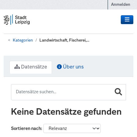
Zum Hauptinhalt wechseln
Anmelden
Kategorien
Landwirtschaft, Fischerei,...
Datensätze
Über uns
Keine Datensätze gefunden
Sortieren nach