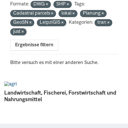
Formate:
DWG
SHP
Tags:
Cadastral parcels
lokal
Planung
GeoSN
LeipziGIS
Kategorien:
tran
just
Ergebnisse filtern
Bitte versuch es mit einer anderen Suche.
Landwirtschaft, Fischerei, Forstwirtschaft und
Nahrungsmittel