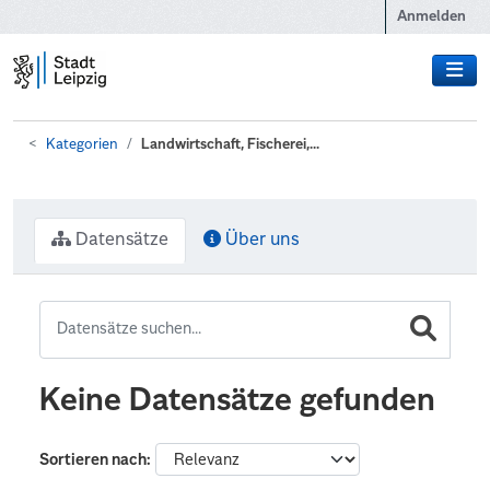
Zum Hauptinhalt wechseln
Anmelden
Kategorien
Landwirtschaft, Fischerei,...
Datensätze
Über uns
Keine Datensätze gefunden
Sortieren nach