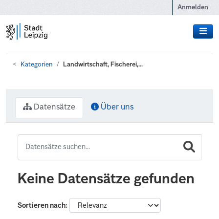
Zum Hauptinhalt wechseln
Anmelden
Kategorien
Landwirtschaft, Fischerei,...
Datensätze
Über uns
Keine Datensätze gefunden
Sortieren nach