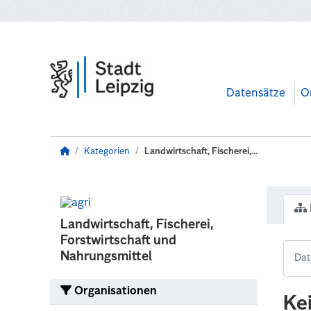
Zum Hauptinhalt wechseln
Datensätze
O
Kategorien
Landwirtschaft, Fischerei,...
Landwirtschaft, Fischerei,
Forstwirtschaft und
Nahrungsmittel
Organisationen
Ke