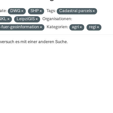
ate:
DWG
SHP
Tags:
Cadastral parcels
GKL
LeipziGIS
Organisationen:
-fuer-geoinformation
Kategorien:
agri
regi
 versuch es mit einer anderen Suche.