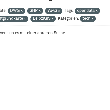
ate:
DWG
SHP
WMS
Tags:
opendata
dtgrundkarte
LeipziGIS
Kategorien:
tech
 versuch es mit einer anderen Suche.