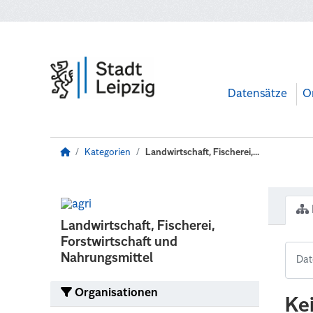
Zum Hauptinhalt wechseln
Datensätze
O
Kategorien
Landwirtschaft, Fischerei,...
Landwirtschaft, Fischerei,
Forstwirtschaft und
Nahrungsmittel
Organisationen
Ke