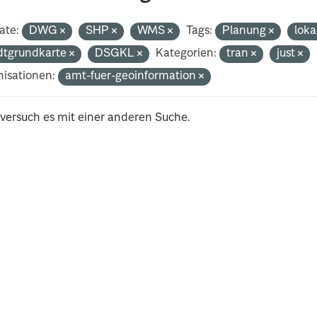
ate:
DWG
SHP
WMS
Tags:
Planung
loka
dtgrundkarte
DSGKL
Kategorien:
tran
just
isationen:
amt-fuer-geoinformation
 versuch es mit einer anderen Suche.