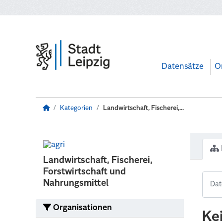
Zum Hauptinhalt wechseln
Datensätze
O
Kategorien
Landwirtschaft, Fischerei,...
Landwirtschaft, Fischerei,
Forstwirtschaft und
Nahrungsmittel
Organisationen
Ke