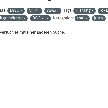
ate:
DWG
SHP
WMS
Tags:
Planung
loka
dtgrundkarte
DSGKL
Kategorien:
tran
just
 versuch es mit einer anderen Suche.