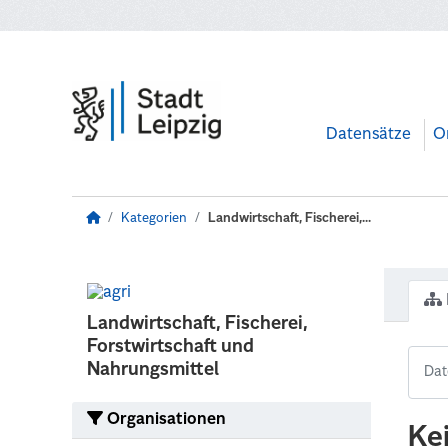
Zum Hauptinhalt wechseln
Datensätze
O
Kategorien
Landwirtschaft, Fischerei,...
Landwirtschaft, Fischerei,
Forstwirtschaft und
Nahrungsmittel
Organisationen
Ke