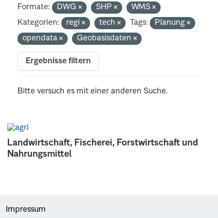
Formate:
DWG
SHP
WMS
Kategorien:
regi
tech
Tags:
Planung
opendata
Geobasisdaten
Ergebnisse filtern
Bitte versuch es mit einer anderen Suche.
Landwirtschaft, Fischerei, Forstwirtschaft und
Nahrungsmittel
Impressum