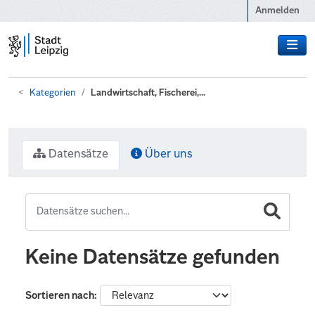
Zum Hauptinhalt wechseln
Anmelden
Kategorien
Landwirtschaft, Fischerei,...
Datensätze
Über uns
Keine Datensätze gefunden
Sortieren nach