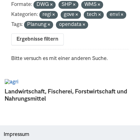
Formate:
DWG
SHP
WMS
Kategorien:
regi
gove
tech
envi
Tags:
Planung
opendata
Ergebnisse filtern
Bitte versuch es mit einer anderen Suche.
Landwirtschaft, Fischerei, Forstwirtschaft und
Nahrungsmittel
Impressum