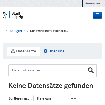
Zum Hauptinhalt wechseln
Anmelden
Kategorien
Landwirtschaft, Fischerei,...
Datensätze
Über uns
Keine Datensätze gefunden
Sortieren nach