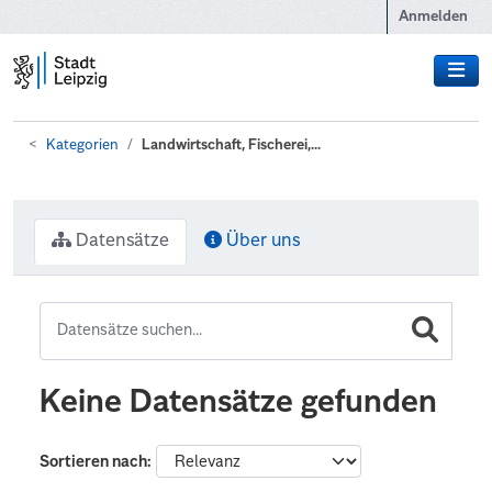
Zum Hauptinhalt wechseln
Anmelden
Kategorien
Landwirtschaft, Fischerei,...
Datensätze
Über uns
Keine Datensätze gefunden
Sortieren nach