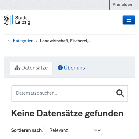
Zum Hauptinhalt wechseln
Anmelden
Kategorien
Landwirtschaft, Fischerei,...
Datensätze
Über uns
Keine Datensätze gefunden
Sortieren nach