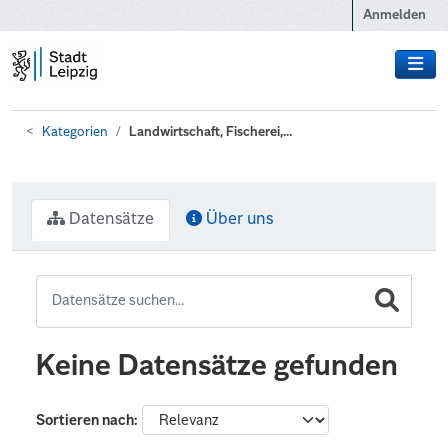
Zum Hauptinhalt wechseln
Anmelden
Kategorien
Landwirtschaft, Fischerei,...
Datensätze
Über uns
Keine Datensätze gefunden
Sortieren nach