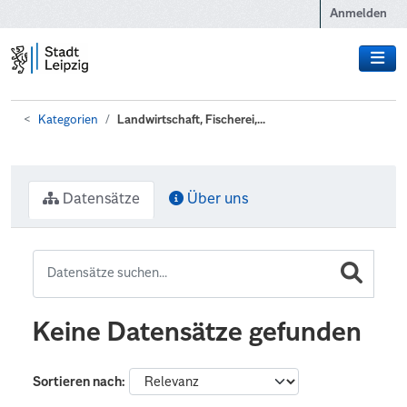
Zum Hauptinhalt wechseln
Anmelden
Kategorien
Landwirtschaft, Fischerei,...
Datensätze
Über uns
Keine Datensätze gefunden
Sortieren nach