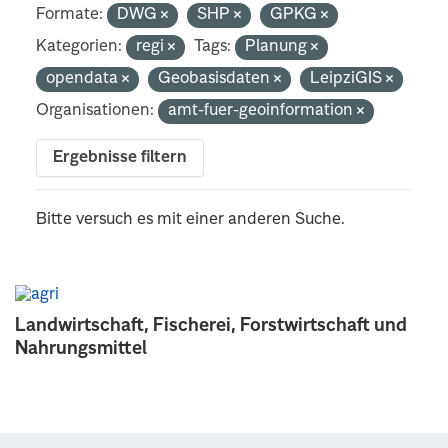
Formate:
DWG
SHP
GPKG
Kategorien:
regi
Tags:
Planung
opendata
Geobasisdaten
LeipziGIS
Organisationen:
amt-fuer-geoinformation
Ergebnisse filtern
Bitte versuch es mit einer anderen Suche.
Landwirtschaft, Fischerei, Forstwirtschaft und
Nahrungsmittel