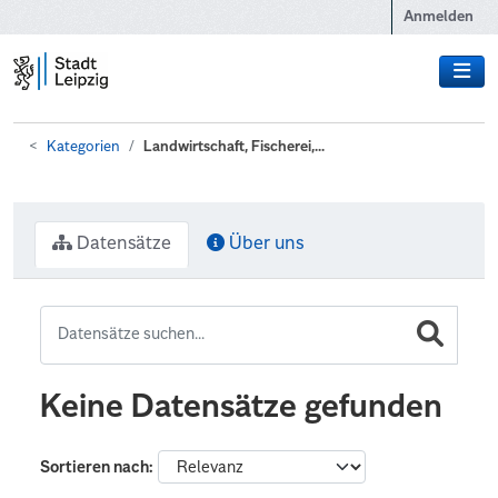
Zum Hauptinhalt wechseln
Anmelden
Kategorien
Landwirtschaft, Fischerei,...
Datensätze
Über uns
Keine Datensätze gefunden
Sortieren nach