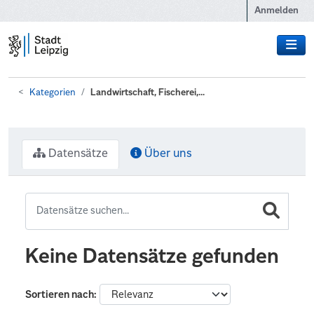
Zum Hauptinhalt wechseln
Anmelden
Kategorien
Landwirtschaft, Fischerei,...
Datensätze
Über uns
Keine Datensätze gefunden
Sortieren nach