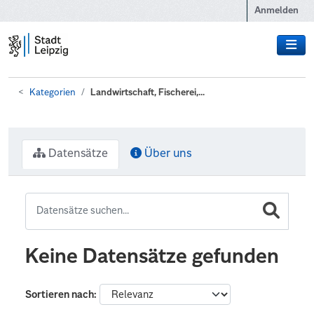
Zum Hauptinhalt wechseln
Anmelden
Kategorien
Landwirtschaft, Fischerei,...
Datensätze
Über uns
Keine Datensätze gefunden
Sortieren nach