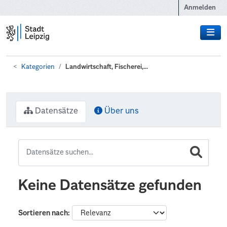
Zum Hauptinhalt wechseln
Anmelden
Kategorien
Landwirtschaft, Fischerei,...
Datensätze
Über uns
Keine Datensätze gefunden
Sortieren nach