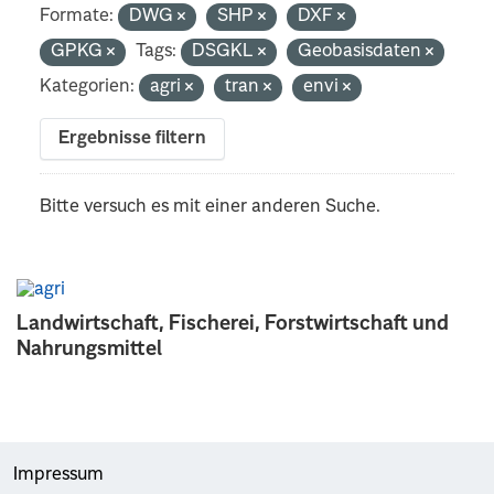
Formate:
DWG
SHP
DXF
GPKG
Tags:
DSGKL
Geobasisdaten
Kategorien:
agri
tran
envi
Ergebnisse filtern
Bitte versuch es mit einer anderen Suche.
Landwirtschaft, Fischerei, Forstwirtschaft und
Nahrungsmittel
Impressum