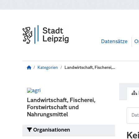
Zum Hauptinhalt wechseln
Datensätze
O
Kategorien
Landwirtschaft, Fischerei,...
Landwirtschaft, Fischerei,
Forstwirtschaft und
Nahrungsmittel
Organisationen
Ke