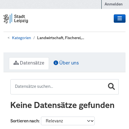
Zum Hauptinhalt wechseln
Anmelden
Kategorien
Landwirtschaft, Fischerei,...
Datensätze
Über uns
Keine Datensätze gefunden
Sortieren nach