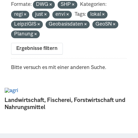
Formate:
DWG
SHP
Kategorien:
regi
just
envi
Tags:
lokal
LeipziGIS
Geobasisdaten
GeoSN
Planung
Ergebnisse filtern
Bitte versuch es mit einer anderen Suche.
Landwirtschaft, Fischerei, Forstwirtschaft und
Nahrungsmittel