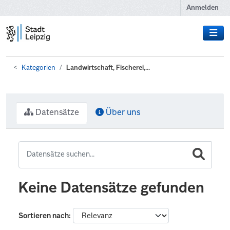
Zum Hauptinhalt wechseln
Anmelden
Kategorien
Landwirtschaft, Fischerei,...
Datensätze
Über uns
Keine Datensätze gefunden
Sortieren nach