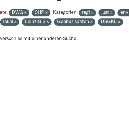
ate:
DWG
SHP
Kategorien:
regi
just
env
lokal
LeipziGIS
Geobasisdaten
DSGKL
 versuch es mit einer anderen Suche.