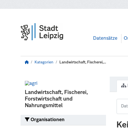
Zum Hauptinhalt wechseln
Datensätze
O
Kategorien
Landwirtschaft, Fischerei,...
Landwirtschaft, Fischerei,
Forstwirtschaft und
Nahrungsmittel
Organisationen
Ke