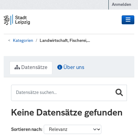
Zum Hauptinhalt wechseln
Anmelden
Kategorien
Landwirtschaft, Fischerei,...
Datensätze
Über uns
Keine Datensätze gefunden
Sortieren nach