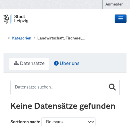
Zum Hauptinhalt wechseln
Anmelden
Kategorien
Landwirtschaft, Fischerei,...
Datensätze
Über uns
Keine Datensätze gefunden
Sortieren nach