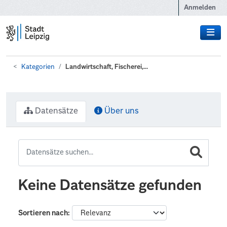
Zum Hauptinhalt wechseln
Anmelden
Kategorien
Landwirtschaft, Fischerei,...
Datensätze
Über uns
Keine Datensätze gefunden
Sortieren nach