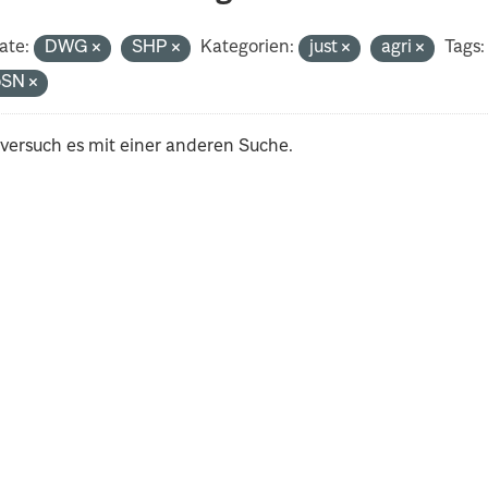
ate:
DWG
SHP
Kategorien:
just
agri
Tags:
oSN
 versuch es mit einer anderen Suche.