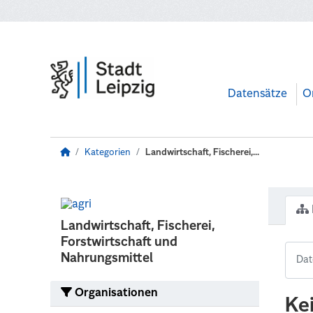
Zum Hauptinhalt wechseln
Datensätze
O
Kategorien
Landwirtschaft, Fischerei,...
Landwirtschaft, Fischerei,
Forstwirtschaft und
Nahrungsmittel
Organisationen
Ke