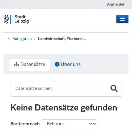
Zum Hauptinhalt wechseln
Anmelden
Kategorien
Landwirtschaft, Fischerei,...
Datensätze
Über uns
Keine Datensätze gefunden
Sortieren nach