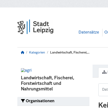
Zum Hauptinhalt wechseln
Datensätze
O
Kategorien
Landwirtschaft, Fischerei,...
Landwirtschaft, Fischerei,
Forstwirtschaft und
Nahrungsmittel
Organisationen
Ke