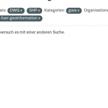
ate:
DWG
SHP
Kategorien:
gove
Organisation
-fuer-geoinformation
 versuch es mit einer anderen Suche.