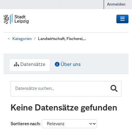
Zum Hauptinhalt wechseln
Anmelden
Kategorien
Landwirtschaft, Fischerei,...
Datensätze
Über uns
Keine Datensätze gefunden
Sortieren nach