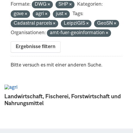
Formate:
DWG
SHP
Kategorien:
gove
agri
just
Tags:
Cadastral parcels
LeipziGIS
GeoSN
Organisationen:
amt-fuer-geoinformation
Ergebnisse filtern
Bitte versuch es mit einer anderen Suche.
Landwirtschaft, Fischerei, Forstwirtschaft und
Nahrungsmittel