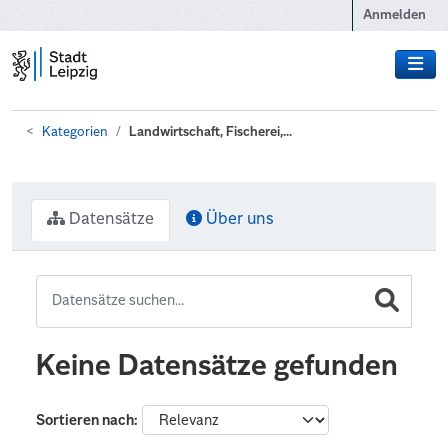
Zum Hauptinhalt wechseln
Anmelden
Kategorien
Landwirtschaft, Fischerei,...
Datensätze
Über uns
Keine Datensätze gefunden
Sortieren nach