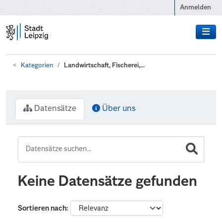
Zum Hauptinhalt wechseln
Anmelden
Kategorien
Landwirtschaft, Fischerei,...
Datensätze
Über uns
Keine Datensätze gefunden
Sortieren nach