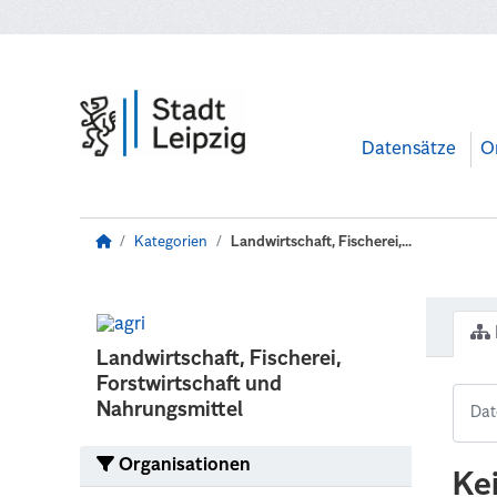
Zum Hauptinhalt wechseln
Datensätze
O
Kategorien
Landwirtschaft, Fischerei,...
Landwirtschaft, Fischerei,
Forstwirtschaft und
Nahrungsmittel
Organisationen
Ke