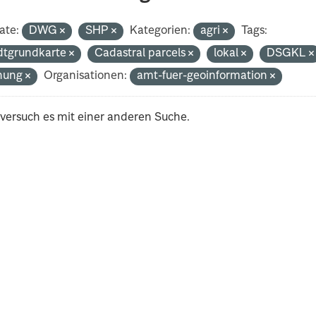
ate:
DWG
SHP
Kategorien:
agri
Tags:
dtgrundkarte
Cadastral parcels
lokal
DSGKL
nung
Organisationen:
amt-fuer-geoinformation
 versuch es mit einer anderen Suche.