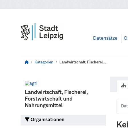
Zum Hauptinhalt wechseln
Datensätze
O
Kategorien
Landwirtschaft, Fischerei,...
Landwirtschaft, Fischerei,
Forstwirtschaft und
Nahrungsmittel
Organisationen
Ke