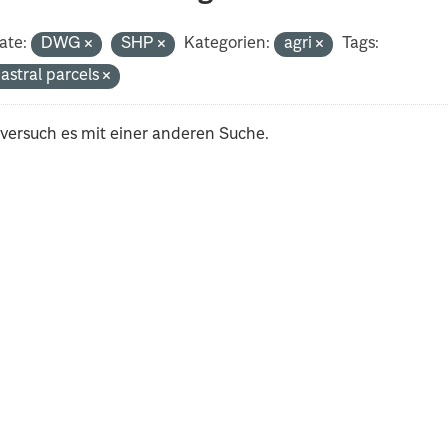
ate:
DWG
SHP
Kategorien:
agri
Tags:
astral parcels
 versuch es mit einer anderen Suche.