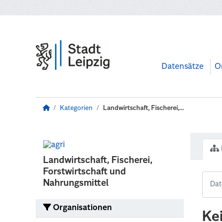
Zum Hauptinhalt wechseln
Datensätze
O
Kategorien
Landwirtschaft, Fischerei,...
Landwirtschaft, Fischerei,
Forstwirtschaft und
Nahrungsmittel
Organisationen
Ke