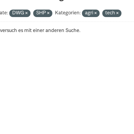
ate:
DWG
SHP
Kategorien:
agri
tech
 versuch es mit einer anderen Suche.