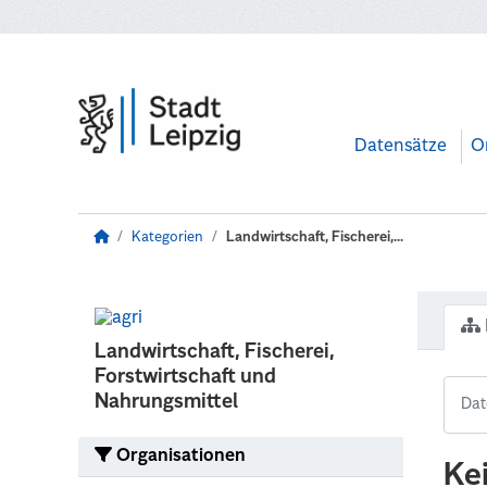
Zum Hauptinhalt wechseln
Datensätze
O
Kategorien
Landwirtschaft, Fischerei,...
Landwirtschaft, Fischerei,
Forstwirtschaft und
Nahrungsmittel
Organisationen
Ke