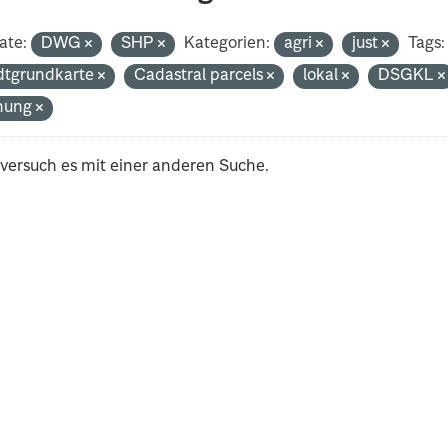
ate:
DWG
SHP
Kategorien:
agri
just
Tags:
dtgrundkarte
Cadastral parcels
lokal
DSGKL
nung
 versuch es mit einer anderen Suche.