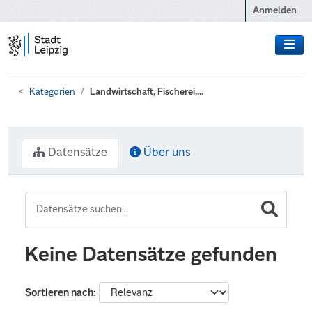
Zum Hauptinhalt wechseln
Anmelden
Kategorien
Landwirtschaft, Fischerei,...
Datensätze
Über uns
Keine Datensätze gefunden
Sortieren nach