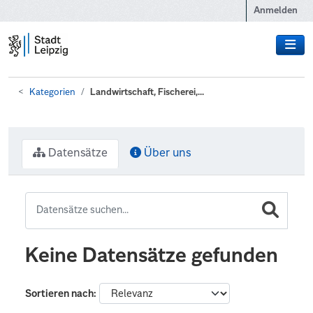
Zum Hauptinhalt wechseln
Anmelden
Kategorien
Landwirtschaft, Fischerei,...
Datensätze
Über uns
Keine Datensätze gefunden
Sortieren nach