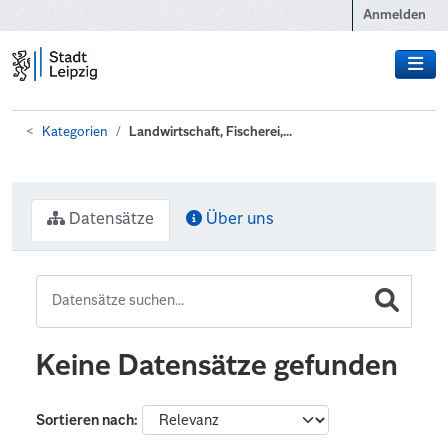
Zum Hauptinhalt wechseln
Anmelden
Kategorien
Landwirtschaft, Fischerei,...
Datensätze
Über uns
Keine Datensätze gefunden
Sortieren nach